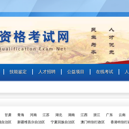
日
技能鉴定
人才招聘
公益项目
在线考试
人
个人
企业
艺术人才
特殊群众
用户名
用户名
密 码
密 码
甘肃
青海
河南
江苏
湖北
湖南
江西
浙江
广东
云南
藏自治区
新疆维吾尔自治区
宁夏回族自治区
澳门特别行政区
香港特别行
确认密码