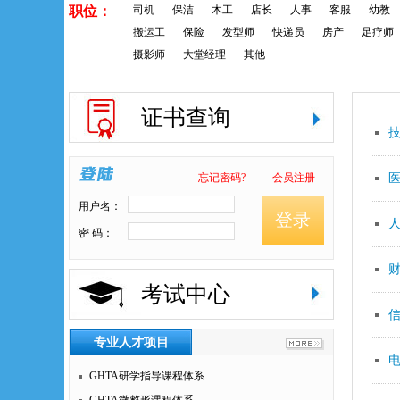
职位：
司机
保洁
木工
店长
人事
客服
幼教
搬运工
保险
发型师
快递员
房产
足疗师
摄影师
大堂经理
其他
证书查询
忘记密码?
会员注册
用户名：
登录
密 码：
考试中心
专业人才项目
GHTA研学指导课程体系