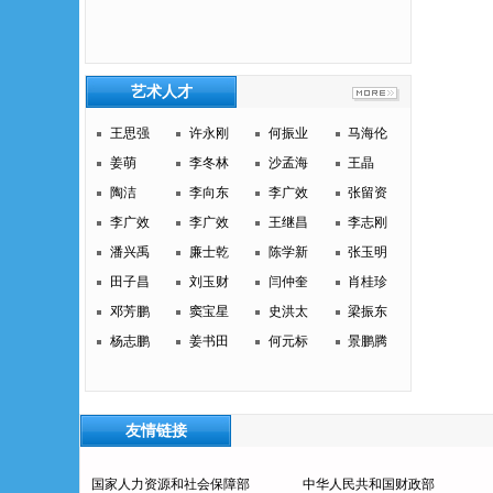
艺术人才
王思强
许永刚
何振业
马海伦
姜萌
李冬林
沙孟海
王晶
陶洁
李向东
李广效
张留资
李广效
李广效
王继昌
李志刚
潘兴禹
廉士乾
陈学新
张玉明
田子昌
刘玉财
闫仲奎
肖桂珍
邓芳鹏
窦宝星
史洪太
梁振东
杨志鹏
姜书田
何元标
景鹏腾
友情链接
国家人力资源和社会保障部
中华人民共和国财政部