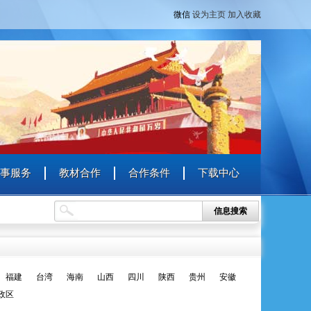
微信
设为主页
加入收藏
事服务
教材合作
合作条件
下载中心
信息搜索
福建
台湾
海南
山西
四川
陕西
贵州
安徽
政区