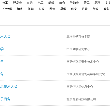
技工
理货员
出纳
电工
编辑
前台
导购员
普工
助理
文
登录
注册
化妆师
销售
保姆
家政
网管
厨师
保安
月嫂
行政
服务
注册
登录
技术人员
北京电子科技学院
医学
中国藏学研究中心
人事
国家铁路局安全技术中心
财务
国家铁路局规划与标准研究院
信息技术人员
国家信访局信息中心
电子商务
北京普盾科技有限公司