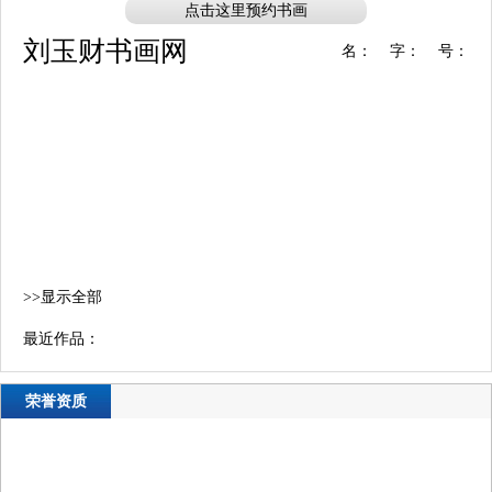
用户名
点击这里预约书画
密 码
刘玉财书画网
名：
字：
号：
密 码
确认密码
登录
注册
注册
登录
>>显示全部
最近作品：
荣誉资质