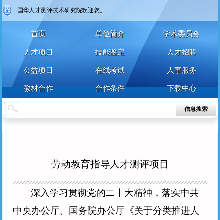
国华人才测评技术研究院欢迎您。
用户名
密 码
首页
单位简介
学术委员会
密 码
人才项目
技能鉴定
人才招聘
确认密码
公益项目
在线考试
人事服务
登录
注册
教材合作
合作条件
下载中心
注册
登录
信息搜索
劳动教育指导人才测评项目
深入学习贯彻党的二十大精神，落实中共
中央办公厅、国务院办公厅《关于分类推进人