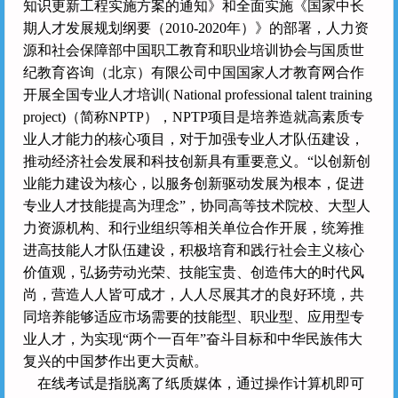
知识更新工程实施方案的通知》和全面实施《国家中长
期人才发展规划纲要（2010-2020年）》的部署，人力资
源和社会保障部中国职工教育和职业培训协会与国质世
纪教育咨询（北京）有限公司中国国家人才教育网合作
开展全国专业人才培训( National professional talent training
project)（简称NPTP），NPTP项目是培养造就高素质专
业人才能力的核心项目，对于加强专业人才队伍建设，
推动经济社会发展和科技创新具有重要意义。“以创新创
业能力建设为核心，以服务创新驱动发展为根本，促进
专业人才技能提高为理念”，协同高等技术院校、大型人
力资源机构、和行业组织等相关单位合作开展，统筹推
进高技能人才队伍建设，积极培育和践行社会主义核心
价值观，弘扬劳动光荣、技能宝贵、创造伟大的时代风
尚，营造人人皆可成才，人人尽展其才的良好环境，共
同培养能够适应市场需要的技能型、职业型、应用型专
业人才，为实现“两个一百年”奋斗目标和中华民族伟大
复兴的中国梦作出更大贡献。
在线考试是指脱离了纸质媒体，通过操作计算机即可