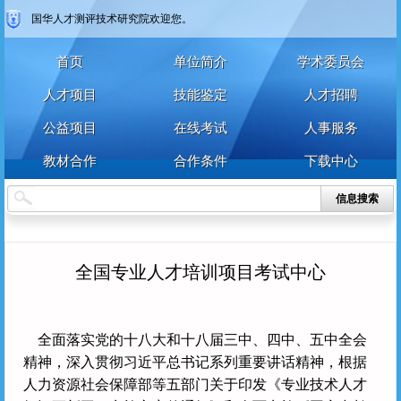
国华人才测评技术研究院欢迎您。
首页
单位简介
学术委员会
个人
企业
艺术人才
特殊群众
人才项目
技能鉴定
人才招聘
用户名
公益项目
在线考试
人事服务
用户名
教材合作
合作条件
下载中心
密 码
密 码
信息搜索
确认密码
登录
注册
全国专业人才培训项目考试中心
注册
登录
全面落实党的十八大和十八届三中、四中、五中全会
精神，深入贯彻习近平总书记系列重要讲话精神，根据
人力资源社会保障部等五部门关于印发《专业技术人才