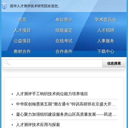
国华人才测评技术研究院欢迎您。
确认密码
首页
单位简介
学术委员会
登录
注册
人才项目
技能鉴定
人才招聘
注册
登录
公益项目
在线考试
人事服务
教材合作
合作条件
下载中心
信息搜索
人才测评手工钩织技术岗位能力培养项目
中华双创翰墨第五期“溯古通今”特训高研班在京盛大开幕助力书法人才培养与公益事业
凝心聚力加强组织建设服务房山区高质量发展——民进北京市委企业家联谊会到房山交流调
人才测评技术应用与探索