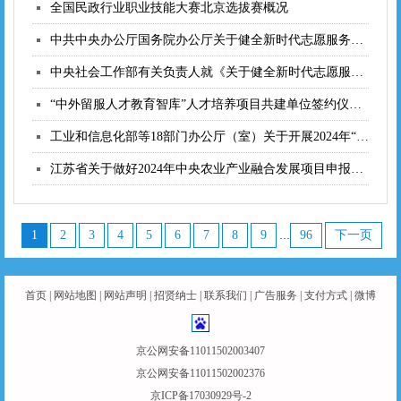
全国民政行业职业技能大赛北京选拔赛概况
中共中央办公厅国务院办公厅关于健全新时代志愿服务体系的意见
中央社会工作部有关负责人就《关于健全新时代志愿服务体系的意见》答记者问
“中外留服人才教育智库”人才培养项目共建单位签约仪式在山西举行
工业和信息化部等18部门办公厅（室）关于开展2024年“一起益企”中小微企业服务行动的
江苏省关于做好2024年中央农业产业融合发展项目申报工作的通知
1
2
3
4
5
6
7
8
9
96
下一页
…
首页
|
网站地图
|
网站声明
|
招贤纳士
|
联系我们
|
广告服务
|
支付方式
|
微博
京公网安备11011502003407
京公网安备11011502002376
京ICP备17030929号-2