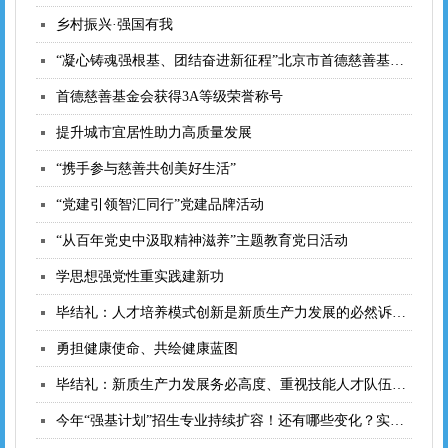
乡村振兴·强国有我
“凝心铸魂强根基、团结奋进新征程”北京市首德慈善基金会赴妙峰山镇下苇甸村开展捐赠
首德慈善基金会获得3A等级荣誉称号
提升城市宜居性助力高质量发展
“携手参与慈善共创美好生活”
“党建引领智汇同行”党建品牌活动
“从百年党史中汲取精神滋养”主题教育党日活动
学思想强党性重实践建新功
毕结礼：人才培养模式创新是新质生产力发展的必然诉求
勇担健康使命、共绘健康蓝图
毕结礼：新质生产力发展务必高度、重视技能人才队伍建设
今年“强基计划”招生专业持续扩容！还有哪些变化？实施四年成效如何？一文读懂—