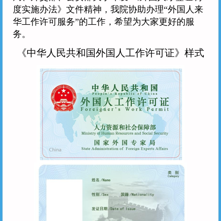
个人
企业
艺术人才
特殊群众
度实施办法》文件精神，我院协助办理“外国人来
用户名
华工作许可服务”的工作，希望为大家更好的服
用户名
务。
密 码
《中华人民共和国外国人工作许可证》样式
密 码
确认密码
登录
注册
注册
登录