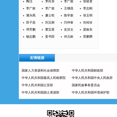
陶洁
李向东
李广效
张留资
李广效
李广效
王继昌
李志刚
潘兴禹
廉士乾
陈学新
张玉明
田子昌
刘玉财
闫仲奎
肖桂珍
邓芳鹏
窦宝星
史洪太
梁振东
杨志鹏
姜书田
何元标
景鹏腾
友情链接
国家人力资源和社会保障部
中华人民共和国财政部
中华人民共和国最高人民检察院
中华人民共和国中央人民政府
中华人民共和国公安部
国家民族事务委员会
中华人民共和国国土资源部
中华人民共和国环境保护部