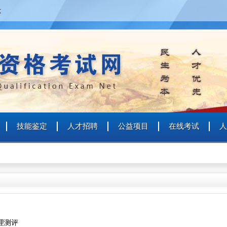
六
个人
企业
艺术人才
特殊群众
用户名
用户名
技能鉴定
人才招聘
公益项目
在线考试
人
密 码
密 码
确认密码
登录
注册
注册
登录
理测评