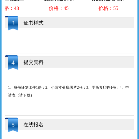
价格：48
价格：45
价格：55
3
证书样式
4
提交资料
1、身份证复印件1份；2、小两寸蓝底照片2张；3、学历复印件1份；4、申
请表（请下载）；
5
在线报名