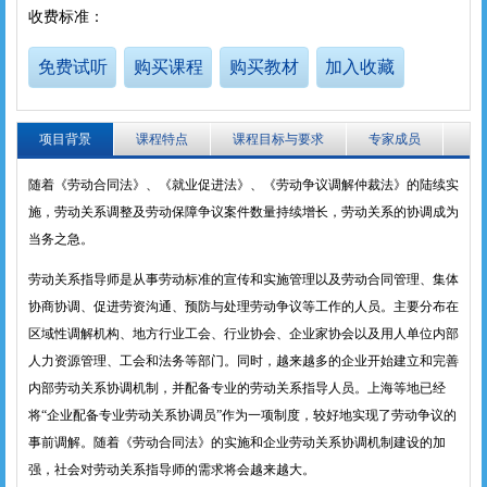
收费标准：
免费试听
购买课程
购买教材
加入收藏
项目背景
课程特点
课程目标与要求
专家成员
个人
企业
艺术人才
特殊群众
用户名
随着《劳动合同法》、《就业促进法》、《劳动争议调解仲裁法》的陆续实
施，劳动关系调整及劳动保障争议案件数量持续增长，劳动关系的协调成为
用户名
当务之急。
密 码
密 码
劳动关系指导师是从事劳动标准的宣传和实施管理以及劳动合同管理、集体
协商协调、促进劳资沟通、预防与处理劳动争议等工作的人员。主要分布在
确认密码
区域性调解机构、地方行业工会、行业协会、企业家协会以及用人单位内部
人力资源管理、工会和法务等部门。同时，越来越多的企业开始建立和完善
登录
注册
内部劳动关系协调机制，并配备专业的劳动关系指导人员。上海等地已经
注册
登录
将“企业配备专业劳动关系协调员”作为一项制度，较好地实现了劳动争议的
事前调解。随着《劳动合同法》的实施和企业劳动关系协调机制建设的加
强，社会对劳动关系指导师的需求将会越来越大。