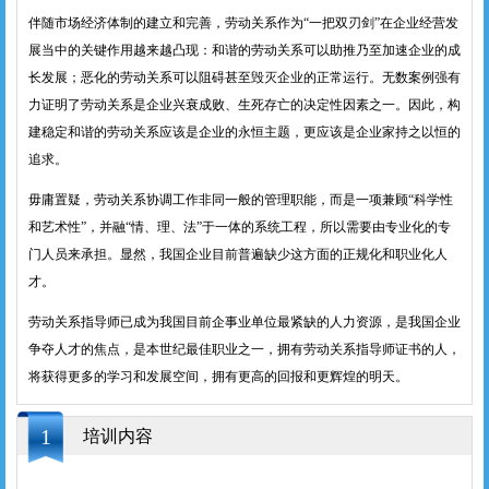
伴随市场经济体制的建立和完善，劳动关系作为“一把双刃剑”在企业经营发
展当中的关键作用越来越凸现：和谐的劳动关系可以助推乃至加速企业的成
长发展；恶化的劳动关系可以阻碍甚至毁灭企业的正常运行。无数案例强有
力证明了劳动关系是企业兴衰成败、生死存亡的决定性因素之一。因此，构
建稳定和谐的劳动关系应该是企业的永恒主题，更应该是企业家持之以恒的
追求。
毋庸置疑，劳动关系协调工作非同一般的管理职能，而是一项兼顾“科学性
和艺术性”，并融“情、理、法”于一体的系统工程，所以需要由专业化的专
门人员来承担。显然，我国企业目前普遍缺少这方面的正规化和职业化人
才。
劳动关系指导师已成为我国目前企事业单位最紧缺的人力资源，是我国企业
争夺人才的焦点，是本世纪最佳职业之一，拥有劳动关系指导师证书的人，
将获得更多的学习和发展空间，拥有更高的回报和更辉煌的明天。
1
培训内容