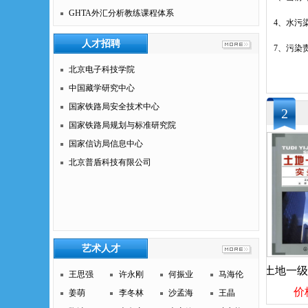
GHTA外汇分析教练课程体系
4、水污
人才招聘
7、污染
北京电子科技学院
中国藏学研究中心
国家铁路局安全技术中心
2
国家铁路局规划与标准研究院
国家信访局信息中心
北京普盾科技有限公司
艺术人才
电子商务师
混凝土性能与检测技术
王思强
许永刚
何振业
马海伦
价格：60
价格：18
价格：
姜萌
李冬林
沙孟海
王晶