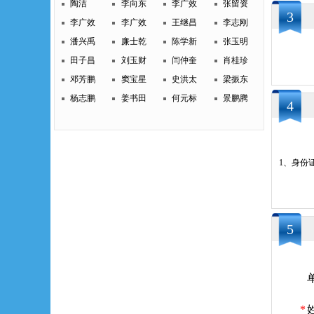
陶洁
李向东
李广效
张留资
3
李广效
李广效
王继昌
李志刚
潘兴禹
廉士乾
陈学新
张玉明
田子昌
刘玉财
闫仲奎
肖桂珍
邓芳鹏
窦宝星
史洪太
梁振东
杨志鹏
姜书田
何元标
景鹏腾
4
1、身份
5