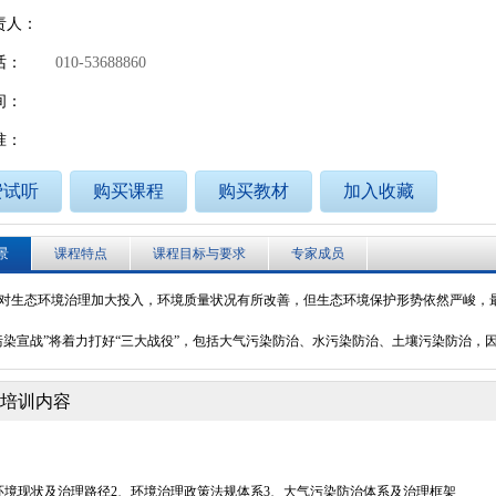
个人
企业
艺术人才
特殊群众
责人：
用户名
话：
010-53688860
用户名
间：
密 码
密 码
准：
确认密码
费试听
购买课程
购买教材
加入收藏
登录
注册
景
课程特点
课程目标与要求
专家成员
注册
登录
对生态环境治理加大投入，环境质量状况有所改善，但生态环境保护形势依然严峻，
污染宣战”将着力打好“三大战役”，包括大气污染防治、水污染防治、土壤污染防治
培训内容
环境现状及治理路径2、环境治理政策法规体系3、大气污染防治体系及治理框架