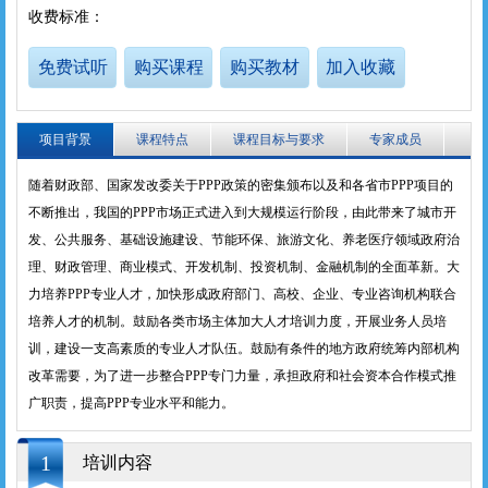
个人
企业
艺术人才
特殊群众
收费标准：
用户名
免费试听
购买课程
购买教材
加入收藏
用户名
密 码
密 码
项目背景
课程特点
课程目标与要求
专家成员
确认密码
随着财政部、国家发改委关于PPP政策的密集颁布以及和各省市PPP项目的
不断推出，我国的PPP市场正式进入到大规模运行阶段，由此带来了城市开
登录
注册
发、公共服务、基础设施建设、节能环保、旅游文化、养老医疗领域政府治
注册
登录
理、财政管理、商业模式、开发机制、投资机制、金融机制的全面革新。大
力培养PPP专业人才，加快形成政府部门、高校、企业、专业咨询机构联合
培养人才的机制。鼓励各类市场主体加大人才培训力度，开展业务人员培
训，建设一支高素质的专业人才队伍。鼓励有条件的地方政府统筹内部机构
改革需要，为了进一步整合PPP专门力量，承担政府和社会资本合作模式推
广职责，提高PPP专业水平和能力。
1
培训内容