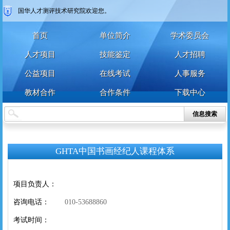
国华人才测评技术研究院欢迎您。
首页
单位简介
学术委员会
人才项目
技能鉴定
人才招聘
公益项目
在线考试
人事服务
教材合作
合作条件
下载中心
个人
企业
艺术人才
特殊群众
信息搜索
用户名
用户名
GHTA中国书画经纪人课程体系
密 码
密 码
项目负责人：
确认密码
咨询电话：
010-53688860
登录
注册
考试时间：
注册
登录