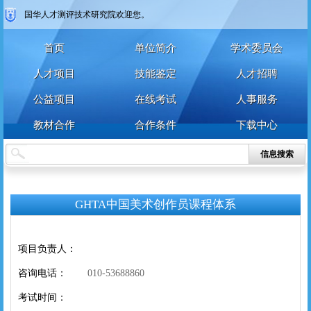
国华人才测评技术研究院欢迎您。
首页
单位简介
学术委员会
人才项目
技能鉴定
人才招聘
公益项目
在线考试
人事服务
教材合作
合作条件
下载中心
个人
企业
艺术人才
特殊群众
信息搜索
用户名
用户名
GHTA中国美术创作员课程体系
密 码
密 码
项目负责人：
确认密码
咨询电话：
010-53688860
登录
注册
考试时间：
注册
登录