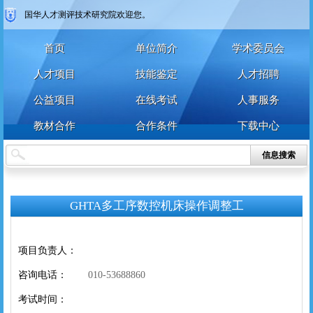
国华人才测评技术研究院欢迎您。
首页
单位简介
学术委员会
人才项目
技能鉴定
人才招聘
公益项目
在线考试
人事服务
教材合作
合作条件
下载中心
个人
企业
艺术人才
特殊群众
信息搜索
用户名
用户名
GHTA多工序数控机床操作调整工
密 码
密 码
确认密码
项目负责人：
咨询电话：
登录
010-53688860
注册
考试时间：
注册
登录