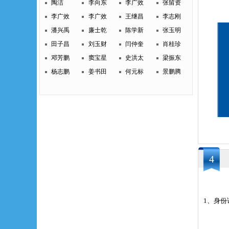
陶洁
李向东
李广效
张留资
李广效
李广效
王继昌
李志刚
潘兴禹
廉士乾
陈学新
张玉明
田子昌
刘玉财
闫仲奎
肖桂珍
邓芳鹏
窦宝星
史洪太
梁振东
杨志鹏
姜书田
何元标
景鹏腾
4
1、身份