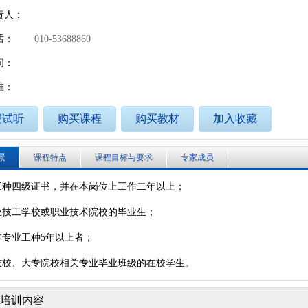
责人：
话：
010-53688860
个人
企业
艺术人才
特殊群众
间：
用户名
准：
用户名
费试听
购买课程
购买教材
加入收藏
密 码
密 码
景
课程特点
课程目标与要求
专家成员
确认密码
本工种四级证书，并在本岗位上工作二年以上；
登录
注册
专业技工学校或职业技术院校的毕业生；
注册
登录
本专业工种5年以上者；
读技校、大专院校相关专业毕业班级的在校学生。
培训内容