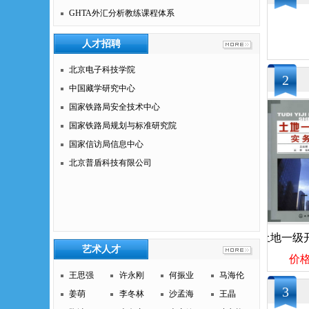
GHTA外汇分析教练课程体系
人才招聘
北京电子科技学院
2
中国藏学研究中心
国家铁路局安全技术中心
国家铁路局规划与标准研究院
国家信访局信息中心
北京普盾科技有限公司
电子商务师
混凝土性能与检测技术
艺术人才
价格：60
价格：18
价格：6
王思强
许永刚
何振业
马海伦
3
姜萌
李冬林
沙孟海
王晶