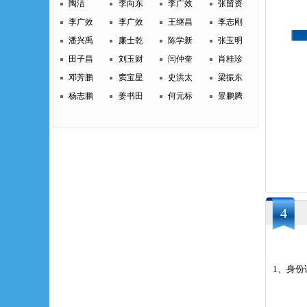
陶洁
李向东
李广效
张留资
李广效
李广效
王继昌
李志刚
潘兴禹
廉士乾
陈学新
张玉明
田子昌
刘玉财
闫仲奎
肖桂珍
邓芳鹏
窦宝星
史洪太
梁振东
杨志鹏
姜书田
何元标
景鹏腾
4
1、身份