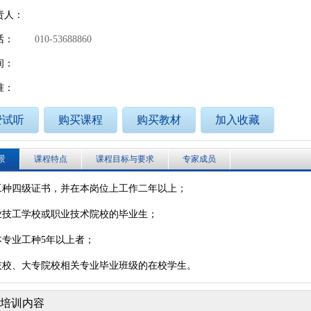
责人：
话：
010-53688860
个人
企业
艺术人才
特殊群众
间：
用户名
准：
用户名
费试听
购买课程
购买教材
加入收藏
密 码
密 码
景
课程特点
课程目标与要求
专家成员
确认密码
本工种四级证书，并在本岗位上工作二年以上；
登录
注册
专业技工学校或职业技术院校的毕业生；
注册
登录
本专业工种5年以上者；
读技校、大专院校相关专业毕业班级的在校学生。
培训内容