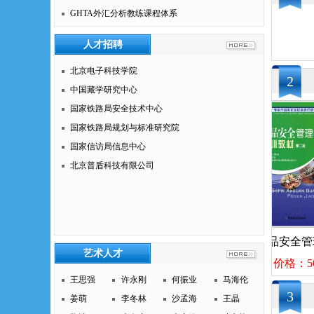
GHTA外汇分析教练课程体系
人才招聘
北京电子科技学院
2
中国藏学研究中心
国家铁路局安全技术中心
国家铁路局规划与标准研究院
国家信访局信息中心
北京普盾科技有限公司
感觉统合训练
食品安全管理师
食品安全管理
艺术人才
价格：45
价格：55
价格：50
王思强
许永刚
何振业
马海伦
3
姜萌
李冬林
沙孟海
王晶