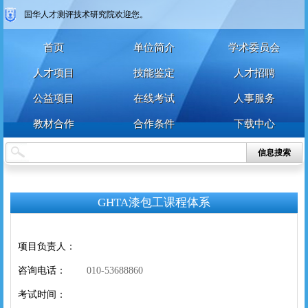
国华人才测评技术研究院欢迎您。
首页
单位简介
学术委员会
人才项目
技能鉴定
人才招聘
公益项目
在线考试
人事服务
教材合作
合作条件
下载中心
信息搜索
GHTA漆包工课程体系
个人
企业
艺术人才
特殊群众
用户名
项目负责人：
用户名
咨询电话：
010-53688860
密 码
密 码
考试时间：