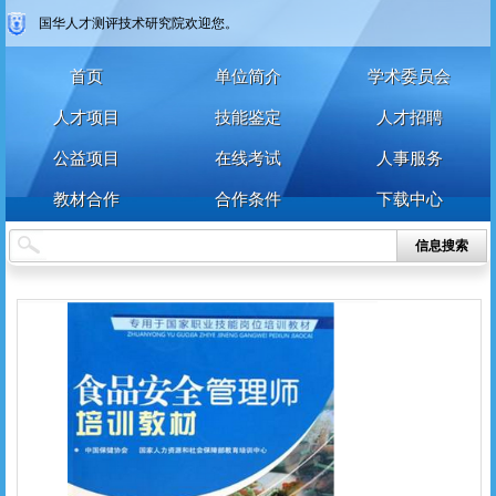
国华人才测评技术研究院欢迎您。
密 码
密 码
首页
单位简介
学术委员会
确认密码
人才项目
技能鉴定
人才招聘
登录
注册
公益项目
在线考试
人事服务
注册
登录
教材合作
合作条件
下载中心
信息搜索