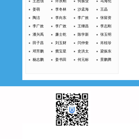
王思强
许永刚
何振业
马海伦
姜萌
李冬林
沙孟海
王晶
陶洁
李向东
李广效
张留资
李广效
李广效
王继昌
李志刚
潘兴禹
廉士乾
陈学新
张玉明
田子昌
刘玉财
闫仲奎
肖桂珍
邓芳鹏
窦宝星
史洪太
梁振东
杨志鹏
姜书田
何元标
景鹏腾