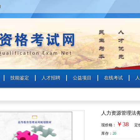
四
技能鉴定
人才招聘
公益项目
在线考试
人
个人
企业
艺术人才
特殊群众
人力资源管理法
用户名
￥38
现价格：
定价
用户名
库存：
20