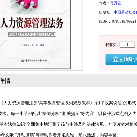
密 码
密 码
作者：
弓秀云
出版社：
中国劳动社会
确认密码
ISBN： 9787516709
登录
注册
注册
登录
我要买
详情
力资源管理法务/高等教育管理系列规划教材》采用“以案说法”的形式
技术。每一小节都配以“案例分析”“相关提示”等内容，以多种形式点明人
“基本法律知识”全面集中地汇集了该节中涉及的法律法规，方便读者对相关法
“参考文献”“开动脑筋”等帮助作者开拓思维，形式活泼，内容丰富。