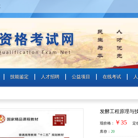
五
技能鉴定
人才招聘
公益项目
在线考试
人
个人
企业
艺术人才
特殊群众
发酵工程原理与
用户名
￥35
现价格：
定价
用户名
库存：
20