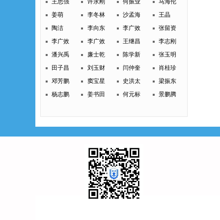
王思强
许永刚
何振业
马海伦
姜萌
李冬林
沙孟海
王晶
陶洁
李向东
李广效
张留资
李广效
李广效
王继昌
李志刚
潘兴禹
廉士乾
陈学新
张玉明
田子昌
刘玉财
闫仲奎
肖桂珍
邓芳鹏
窦宝星
史洪太
梁振东
杨志鹏
姜书田
何元标
景鹏腾