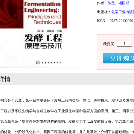
密 码
密 码
作者：
陈坚、堵国成
出版社：
化学工业出版
确认密码
ISBN： 9787122132
登录
注册
注册
登录
我要买
详情
共分为八章，第一章主要介绍了发酵工程的类型、特点、关键技术、现状以及发展趋
谢工程以及系统生物学与合成生物学在工业微生物菌种选育方面的应用。第三、四章分
。第五章介绍了培养条件对发酵过程的影响、发酵动力学以及发酵罐设备。第六章介绍
型的优化、分阶段优化技术、基因工程菌的优化等，并在此基础上介绍了发酵过程的一