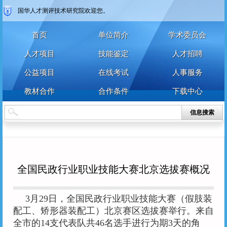
国华人才测评技术研究院欢迎您。
首页
单位简介
学术委员会
人才项目
技能鉴定
人才招聘
公益项目
在线考试
人事服务
教材合作
合作条件
下载中心
信息搜索
全国民政行业职业技能大赛北京选拔赛概况
3月29日，全国民政行业职业技能大赛（假肢装
配工、矫形器装配工）北京赛区选拔赛举行。来自
个人
企业
艺术人才
特殊群众
全市的14支代表队共46名选手进行为期3天的角