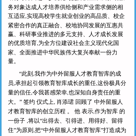
务对象达成人才培养供给侧和产业需求侧的相
注册
登录
互适应
实现高校学生就业创业的高品质、校企
,
紧密合作的真正融合、校地协同发展的互惠共
赢、科研事业推进的多元支持、人才成长发展
的优质培育
为全方位建设社会主义现代化国
,
家、全面推进中华民族伟大复兴奉献一份力
量。
“此刻
我作为中外留服人才教育智库的成
,
员
承担起引领教育智库成长的重任
这份极具分
,
,
量的信任
令我甚感荣幸
也深知自身责任的重
,
,
大。” 签约 仪式上
肖添珺 回顾了 中外留服人
,
才教育智库的创立历程 。 他 表示
作为智库 的
,
一份子
将以“出得去、引得进、用得好、留得
,
住”为原则
把“中外留服人才教育智库”打造成为
,