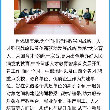
肖添珺表示
,
为全面推行科教兴国战略、人
才强国战略以及创新驱动发展战略
秉承“为党育
,
人、为国育才”的此一宗旨
更为出色地办好人民
,
个人
企业
艺术人才
特殊群众
满意的教育
中外留服人才教育智库首次展开组
,
用户名
建工作
面向全国、中部地区以及山西全省
礼聘
,
,
用户名
重点院校、教育单位、优质企业作为共建单
密 码
密 码
位。旨在凭借各个共建单位的高阶引领
于服务
,
对象之间构建起沟通桥梁与联结纽带
助力服务
,
确认密码
对象在产教融合、就业创业、生产用工、人才
登录
注册
培育等方面进一步优化与提升质量
从而推动服
,