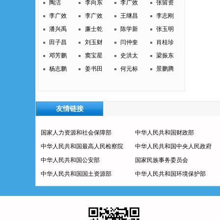
陶洁
李向东
李广效
张留资
李广效
李广效
王继昌
李志刚
潘兴禹
廉士乾
陈学新
张玉明
田子昌
刘玉财
闫仲奎
肖桂珍
邓芳鹏
窦宝星
史洪太
梁振东
杨志鹏
姜书田
何元标
景鹏腾
友情链接
国家人力资源和社会保障部
中华人民共和国财政部
中华人民共和国最高人民检察院
中华人民共和国中央人民政府
中华人民共和国公安部
国家民族事务委员会
中华人民共和国国土资源部
中华人民共和国环境保护部