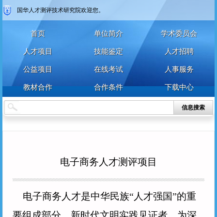
用户名
国华人才测评技术研究院欢迎您。
用户名
首页
单位简介
学术委员会
密 码
密 码
人才项目
技能鉴定
人才招聘
公益项目
在线考试
人事服务
确认密码
教材合作
合作条件
下载中心
登录
注册
注册
登录
信息搜索
电子商务人才测评项目
电子商务人才是中华民族“人才强国”的重
要组成部分、新时代文明实践见证者。为深