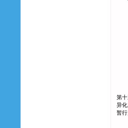
第十
异化
暂行
（