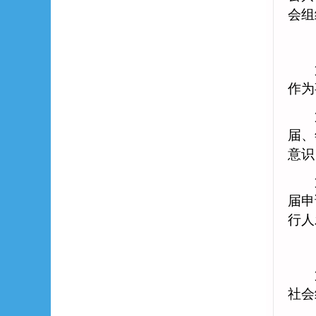
会组
第
作为
第
届、
意识
第
届申
行人
第
社会