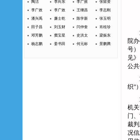
陶洁
李向东
李广效
张留资
李广效
李广效
王继昌
李志刚
潘兴禹
廉士乾
陈学新
张玉明
田子昌
刘玉财
闫仲奎
肖桂珍
第
邓芳鹏
窦宝星
史洪太
梁振东
院办
杨志鹏
姜书田
何元标
景鹏腾
号）
见》
公共
第
织”
第
机关
门、
裁判
况信