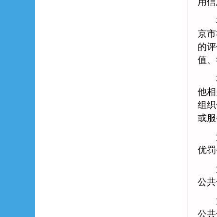
用信
本办
京市
的评
值、
本办
他相
组织
或服
第
优罚
第
公共
业务
公共