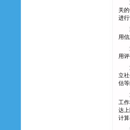
业务
关的
进行
鼓励
用信
第
用评
第
立社
估等
第
工作
达上
计算
社