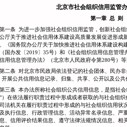
北京市社会组织信用监管
第一章
总
则
个人
企业
艺术人才
特殊群众
一条
为进一步加强社会组织信用监管，创新社会组
用户名
公厅关于推进社会信用体系建设高质量发展促进形成
用户名
、《国务院办公厅关于加快推进社会信用体系建设构
（国办发〔2019〕35号）和《社会组织信用信息管
密 码
密 码
信用信息管理办法》（北京市人民政府令第280号）
二条
确认密码
对北京市民政局依法登记的社会团体、民办非
）开展公共信用信息记录、归集、共享、公开以及公共
登录
注册
三条
本办法所称社会组织公共信用信息，是指社会
注册
登录
”）在依法履行职责过程中形成或者获取的与社会组织
司法机关在履行职责过程中形成的与社会组织信用状
及执行信息、行政管理信息、活动异常名录信息、严
息、信用评价结果信息、遵守法律法规情况信息、相