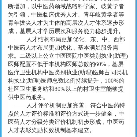
断增加，以中医药领域战略科学家、岐黄学者
为引领，中医临床优秀人才、青年岐黄学者等
青年拔尖人才为主体的高层次人才体系逐步形
个人
企业
艺术人才
特殊群众
成，基层人才学历层次和服务能力稳步提升。
用户名
——人才结构布局更加优化。东、中、西部
用户名
中医药人才布局更加优化，基本满足服务需
求。二级以上公立中医医院中医类别执业(助理)
密 码
密 码
医师配置不低于本机构医师总数的60%，基层
医疗卫生机构中医类别执业(助理)医师占同类机
确认密码
构执业(助理)医师总数比例持续提升，100%的
登录
注册
社区卫生服务站和80%以上的村卫生室能够提
供中医药服务。
注册
登录
——人才评价机制更加完善。符合中医药特
点的人才评价标准和评价方式进一步健全，中
医药人才分级分类评价机制初步形成，中医药
人才表彰奖励长效机制基本建立。