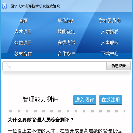
国华人才测评技术研究院欢迎您。
登录
注册
首页
单位简介
学术委员会
注册
登录
人才项目
技能鉴定
人才招聘
公益项目
在线考试
人事服务
教材合作
合作条件
下载中心
信息搜索
管理能力测评
进入测评
在线注册
为什么要做管理人员综合测评？
一位看上去不错的人才，在晋升成更高层级的管理职位