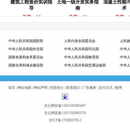
建筑工程造价实训指
土地一级开发实务指
混凝土性能与检
导
南
术
价格：18
价格：60
价格：18
中华人民共和国国防部
人民代表全国委员会
人民
中华人民共和国外交部
中华人民共和国司法部
中华
国家发展和改革委员会
中华人民共和国教育部
中华
国家住房和城乡建设部
中华人民共和国交通运输部
中华
首页
|
网站地图
|
网站声明
|
招贤纳士
|
联系我们
|
广告服务
|
支付方式
|
微博
京公网安备11011502003407
京公网安备11011502002376
京ICP备17030929号-2