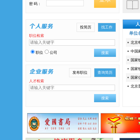
密 码：
人
投简历
找工作
单位
职位检索
北京
中国
职位
公司
搜索
国家
国家
发布职位
查询简历
国家
人才检索
北京
搜索