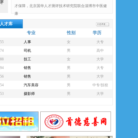
评
才保障，北京国华人才测评技术研究院联合淄博市中医健
叶亮
100.00元
康
人才库
专业
性别
学历
55
人事
女
大专
74
司机
男
高中
88
技工
女
大学
94
销售
男
大专
56
销售
男
大学
54
汽车美容
男
中专/技校
53
摄影师
男
大学