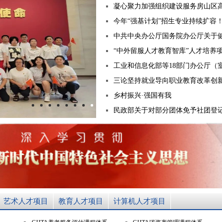
凝心聚力加强组织建设服务房山区
今年“强基计划”招生专业持续扩容
中共中央办公厅国务院办公厅关于
“中外留服人才教育智库”人才培养
个人
企业
艺术人才
特殊群众
工业和信息化部等18部门办公厅（
用户名
三论坚持就业导向职业教育改革创
用户名
乡村振兴·强国有我
民政部关于对部分团体免予社团登
民进北京市委企业家联谊会到房山交流调研
密 码
密 码
确认密码
登录
注册
注册
登录
艺术人才项目
教育人才项目
计算机人才项目