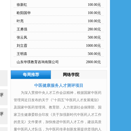
欧阳国华
100.00元
叶亮
100.00元
王勇强
280.00元
张云凤
500.00元
刘立霞
1000.00元
王明喜
500.00元
山东华璞教育咨询有限公司
2800.00元
李青山
100.00元
陶平
100.00元
每周推荐
网络学院
魏小毛
100.00元
中医健康服务人才测评项目
叶兆云
100.00元
为深入贯彻中央人才工作会议精神，根据国家中医药
评
周国辉
100.00元
管理局近日发布的关于《“十四五”中医药人才发展规划》
江春
100.00元
及国家中医药管理局、教育部、人力资源社会保障部、国
评
万如辉
100.00元
家卫生健康委联合印发《关于加强新时代中医药人才工作
徐新红
100.00元
的意见》文件要求，加快推进中医药人才工作，建设高质
量中医药人才队伍，为中医药传承创新发展提供坚强的人
欧阳国华
100.00元