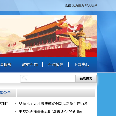
微信
设为主页
加入收藏
事服务
教材合作
合作条件
下载中心
信息搜索
知公告
养项目
毕结礼：人才培养模式创新是新质生产力发
中华双创翰墨第五期“溯古通今”特训高研