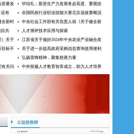
高质量发
毕结礼：新质生产力发展务必高度、重视技
！还有
全国民政行业职业技能大赛北京选拔赛概况
健全新时
中央社会工作部有关负责人就《关于健全新
项目共
人才测评技术应用与探索
王勇强
280.00元
室）关于
江苏省关于做好2024年中央农业产业融合发
张云凤
500.00元
新目标不
关于进一步提高政府采购信息查询使用便利
刘立霞
1000.00元
王明喜
500.00元
弘扬雷锋精神，聚集慈善力量
山东华璞教育咨询有限公司
2800.00元
记有关问
中外留服人才教育智库成立，助力人才培养
李青山
100.00元
陶平
100.00元
魏小毛
100.00元
叶兆云
100.00元
周国辉
100.00元
江春
100.00元
公益慈善榜
万如辉
100.00元
徐新红
100.00元