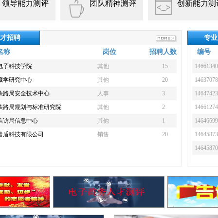
领导能力测评
团队精神测评
创新能力测
才招聘
专业
名称
岗位
招聘人数
编号
电子科技学院
其他
15
14661340
藏学研究中心
其他
20
14637078
铁路局安全技术中心
人事
3
14647423
铁路局规划与标准研究院
其他
2
14661274
信访局信息中心
其他
1
14646699
普盾科技有限公司
销售
20
14645873
14645870