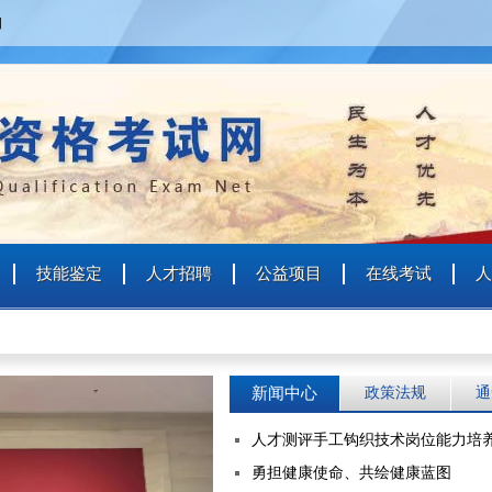
四
技能鉴定
人才招聘
公益项目
在线考试
人
新闻中心
政策法规
通
人才测评手工钩织技术岗位能力培
勇担健康使命、共绘健康蓝图